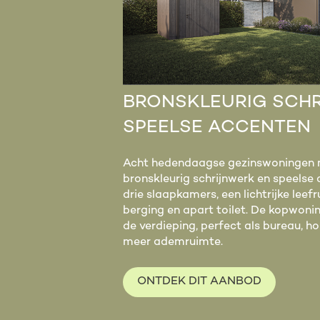
BRONSKLEURIG SCH
SPEELSE ACCENTEN
Acht hedendaagse gezinswoningen m
bronskleurig schrijnwerk en speelse 
drie slaapkamers, een lichtrijke lee
berging en apart toilet. De kopwoni
de verdieping, perfect als bureau, 
meer ademruimte.
ONTDEK DIT AANBOD