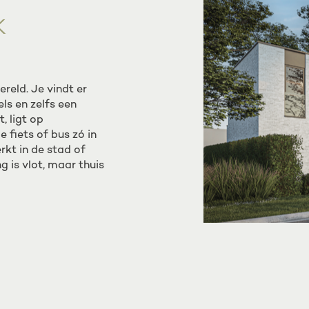
K
reld. Je vindt er
ls en zelfs een
, ligt op
 fiets of bus zó in
rkt in de stad of
g is vlot, maar thuis