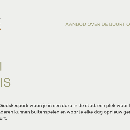
AANBOD
OVER DE BUURT
O
N
IS
 Godskespark woon je in een dorp in de stad: een plek waar
nderen kunnen buitenspelen en waar je elke dag opnieuw ge
urt.