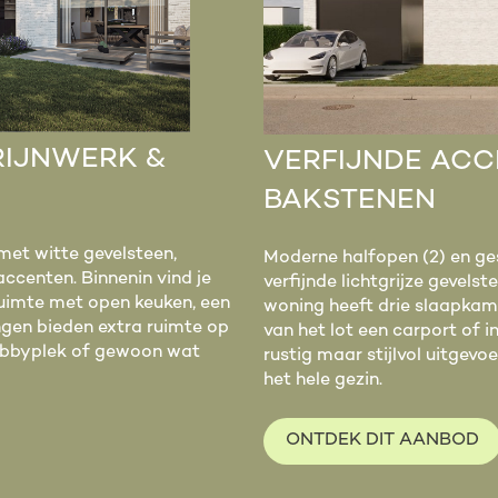
RIJNWERK &
VERFIJNDE AC
BAKSTENEN
et witte gevelsteen,
Moderne halfopen (2) en ges
accenten. Binnenin vind je
verfijnde lichtgrijze gevelst
fruimte met open keuken, een
woning heeft drie slaapkamer
ngen bieden extra ruimte op
van het lot een carport of 
hobbyplek of gewoon wat
rustig maar stijlvol uitgev
het hele gezin.
ONTDEK DIT AANBOD