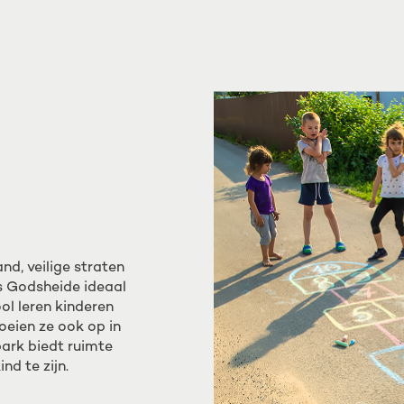
d, veilige straten
is Godsheide ideaal
ol leren kinderen
oeien ze ook op in
rk biedt ruimte
nd te zijn.