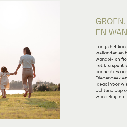
GROEN,
EN WA
Langs het kan
weilanden en he
wandel- en fie
het kruispunt 
connecties rich
Diepenbeek en 
Ideaal voor wie
ochtendloop o
wandeling na h